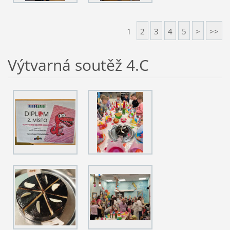
1
2
3
4
5
>
>>
Výtvarná soutěž 4.C