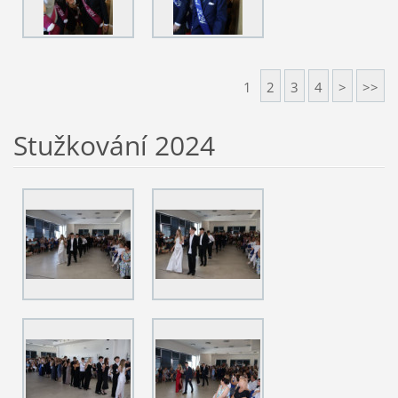
1
2
3
4
>
>>
Stužkování 2024