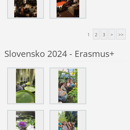
1
2
3
>
>>
Slovensko 2024 - Erasmus+