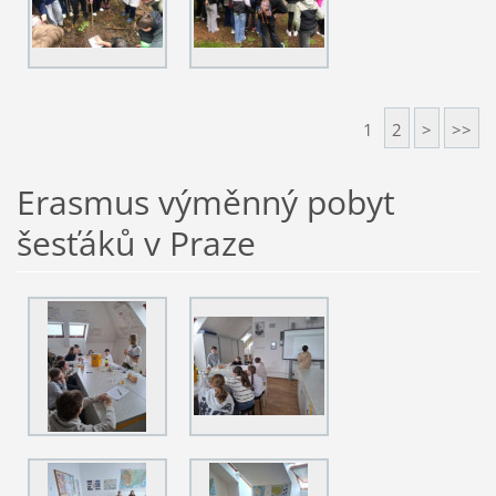
1
2
>
>>
Erasmus výměnný pobyt
šesťáků v Praze