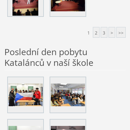
1
2
3
>
>>
Poslední den pobytu
Katalánců v naší škole