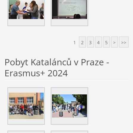
1
2
3
4
5
>
>>
Pobyt Katalánců v Praze -
Erasmus+ 2024