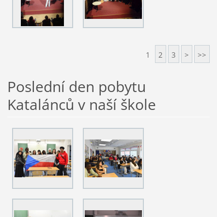
1
2
3
>
>>
Poslední den pobytu
Katalánců v naší škole