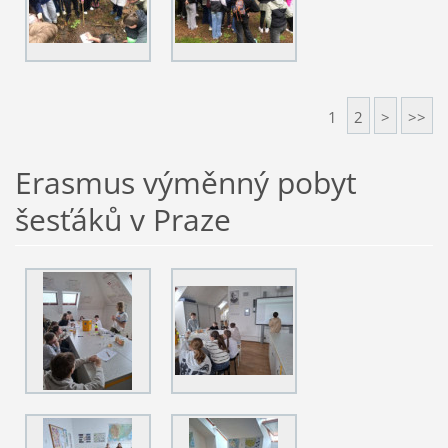
1
2
>
>>
Erasmus výměnný pobyt
šesťáků v Praze