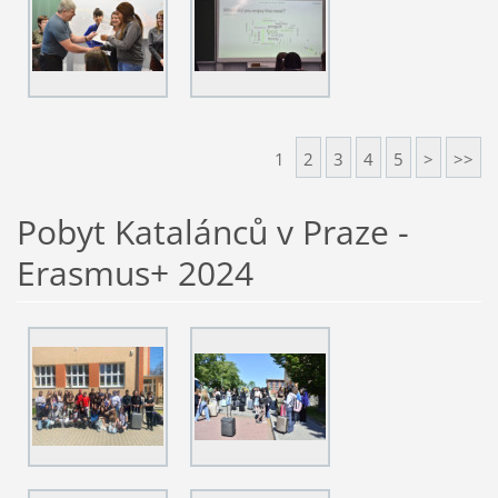
1
2
3
4
5
>
>>
Pobyt Katalánců v Praze -
Erasmus+ 2024