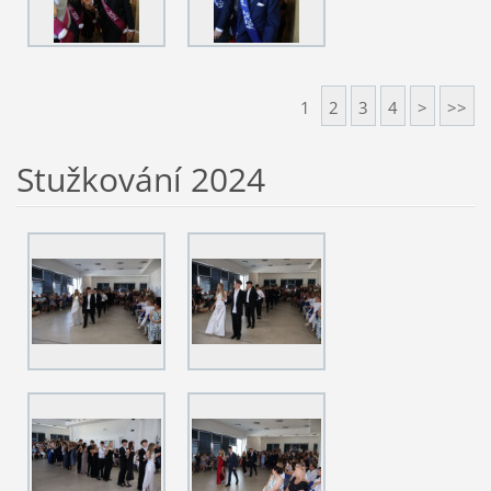
1
2
3
4
>
>>
Stužkování 2024