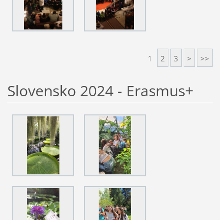
1
2
3
>
>>
Slovensko 2024 - Erasmus+