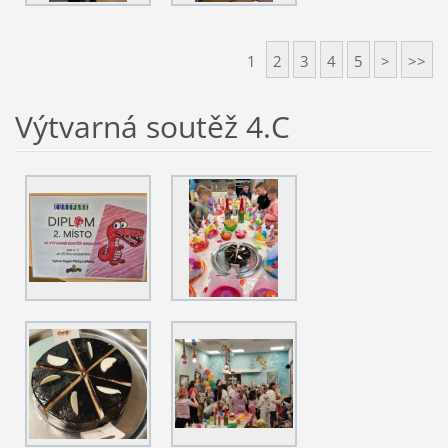
1
2
3
4
5
>
>>
Výtvarná soutěž 4.C