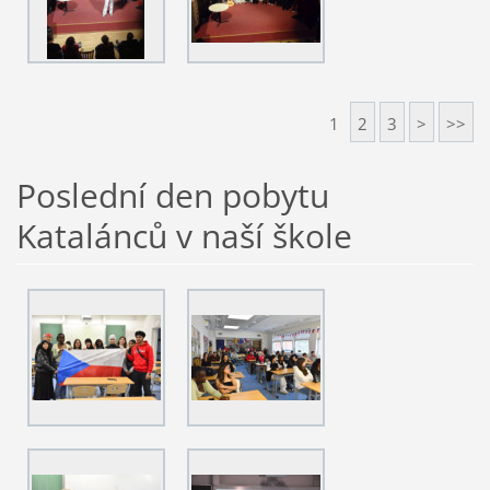
1
2
3
>
>>
Poslední den pobytu
Katalánců v naší škole