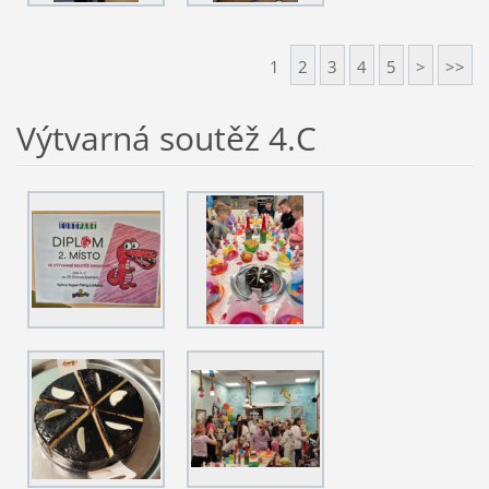
1
2
3
4
5
>
>>
Výtvarná soutěž 4.C