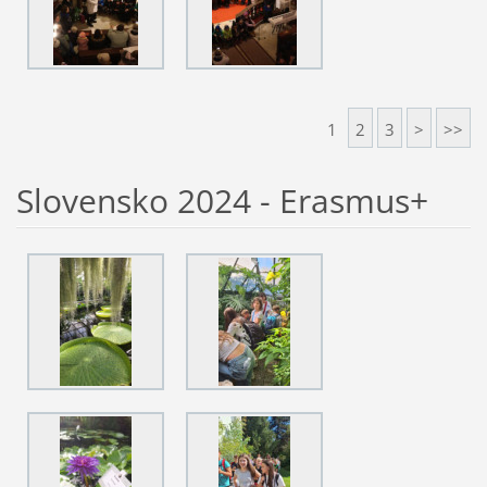
1
2
3
>
>>
Slovensko 2024 - Erasmus+