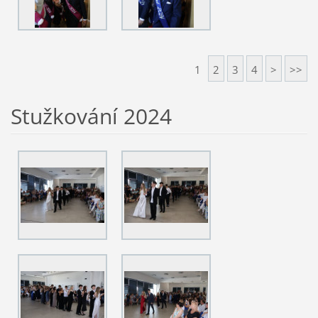
1
2
3
4
>
>>
Stužkování 2024