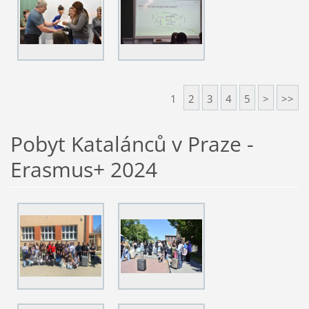
1
2
3
4
5
>
>>
Pobyt Katalánců v Praze -
Erasmus+ 2024