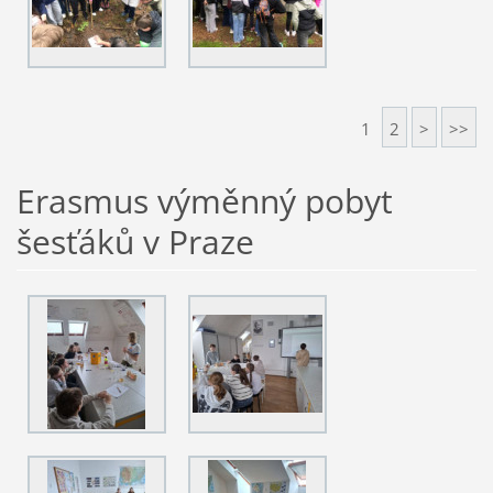
1
2
>
>>
Erasmus výměnný pobyt
šesťáků v Praze