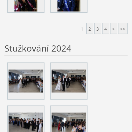
1
2
3
4
>
>>
Stužkování 2024