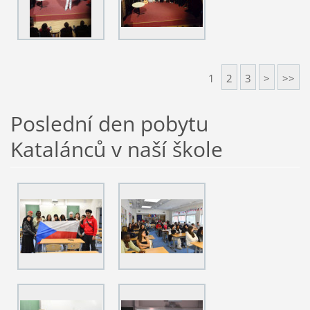
1
2
3
>
>>
Poslední den pobytu
Katalánců v naší škole