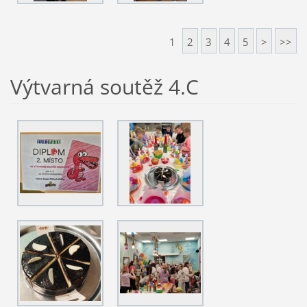
1
2
3
4
5
>
>>
Výtvarná soutěž 4.C