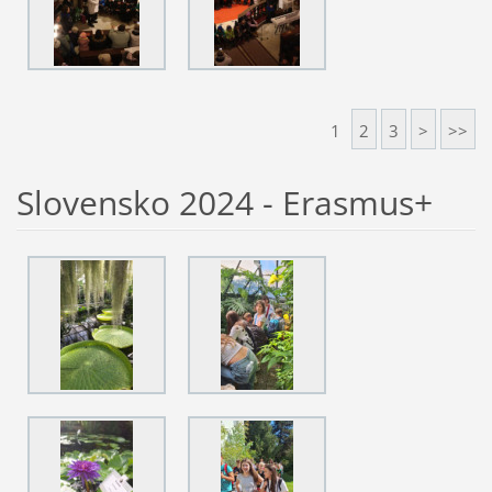
1
2
3
>
>>
Slovensko 2024 - Erasmus+