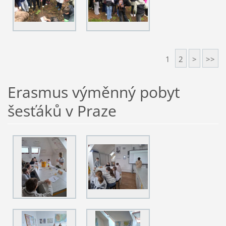
1
2
>
>>
Erasmus výměnný pobyt
šesťáků v Praze