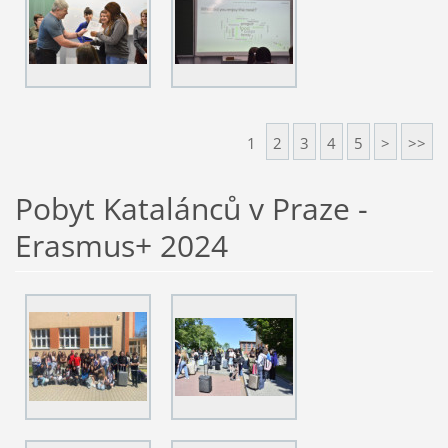
1
2
3
4
5
>
>>
Pobyt Katalánců v Praze -
Erasmus+ 2024