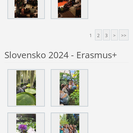
1
2
3
>
>>
Slovensko 2024 - Erasmus+