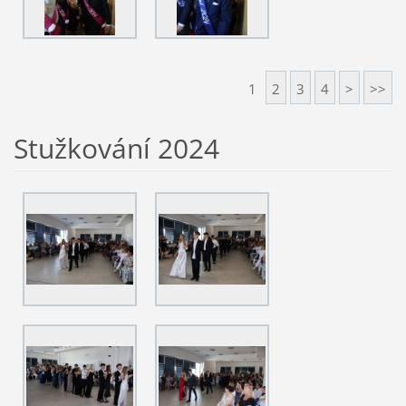
1
2
3
4
>
>>
Stužkování 2024