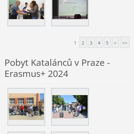
1
2
3
4
5
>
>>
Pobyt Katalánců v Praze -
Erasmus+ 2024