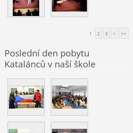
1
2
3
>
>>
Poslední den pobytu
Katalánců v naší škole