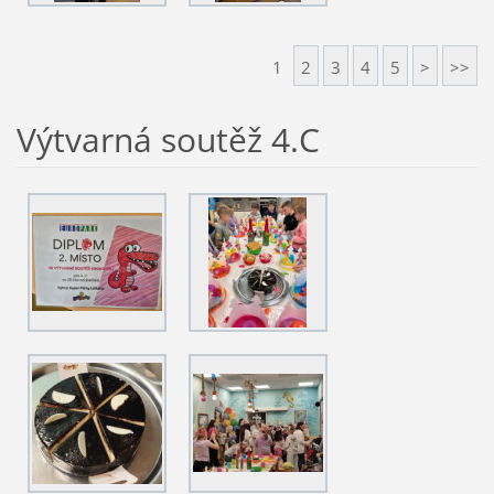
1
2
3
4
5
>
>>
Výtvarná soutěž 4.C