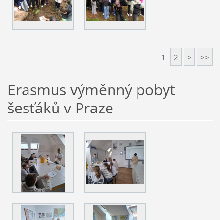
1
2
>
>>
Erasmus výměnný pobyt
šesťáků v Praze