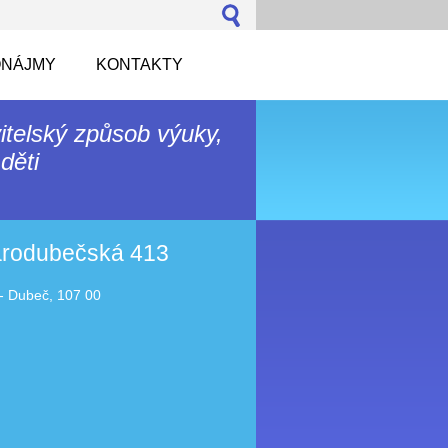
NÁJMY
KONTAKTY
itelský způsob výuky,
děti
tarodubečská 413
- Dubeč, 107 00