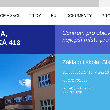
ČE A ŽÁCI
TŘÍDY
EU
DOKUMENTY
PRO
Centrum pro objev
A,
nejlepší místo pro 
Á 413
Základní škola, S
Starodubečská 413, Praha 10 
tel: 272 701 838
reditel@zsdubec.cz
272 701 838