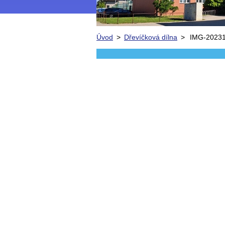
Úvod
>
Dřevíčková dílna
>
IMG-20231