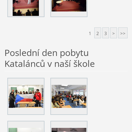
1
2
3
>
>>
Poslední den pobytu
Katalánců v naší škole