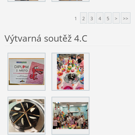
1
2
3
4
5
>
>>
Výtvarná soutěž 4.C