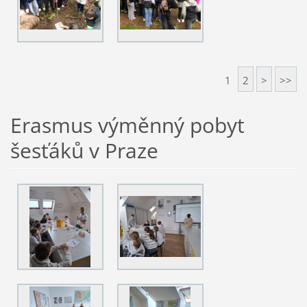
1
2
>
>>
Erasmus výměnný pobyt
šesťáků v Praze