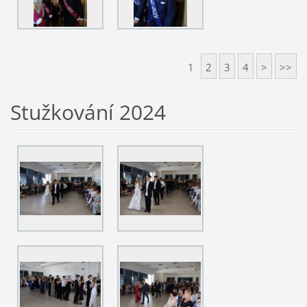
1
2
3
4
>
>>
Stužkování 2024