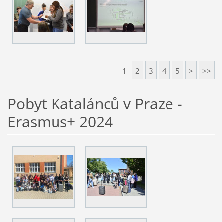
1
2
3
4
5
>
>>
Pobyt Katalánců v Praze -
Erasmus+ 2024