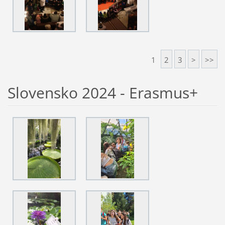
1
2
3
>
>>
Slovensko 2024 - Erasmus+