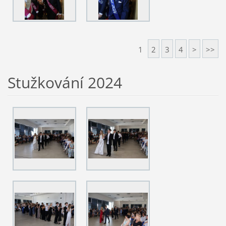
1
2
3
4
>
>>
Stužkování 2024