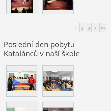
1
2
3
>
>>
Poslední den pobytu
Katalánců v naší škole