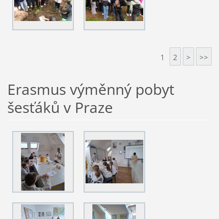
1
2
>
>>
Erasmus výměnný pobyt
šesťáků v Praze