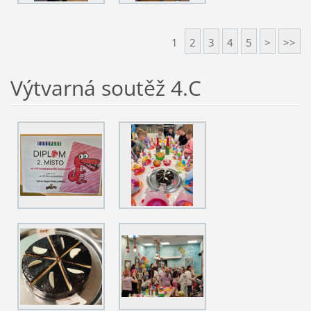
1
2
3
4
5
>
>>
Výtvarná soutěž 4.C