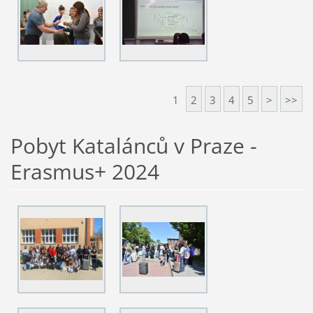
1
2
3
4
5
>
>>
Pobyt Katalánců v Praze -
Erasmus+ 2024