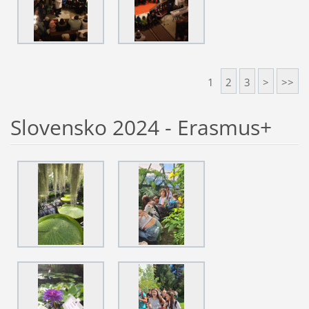
1
2
3
>
>>
Slovensko 2024 - Erasmus+