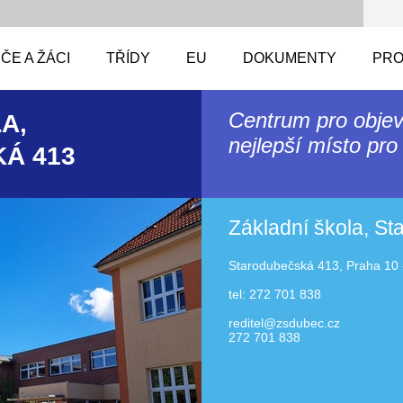
ČE A ŽÁCI
TŘÍDY
EU
DOKUMENTY
PRO
Centrum pro objev
A,
nejlepší místo pro 
Á 413
Základní škola, S
Starodubečská 413, Praha 10 
tel: 272 701 838
reditel@zsdubec.cz
272 701 838