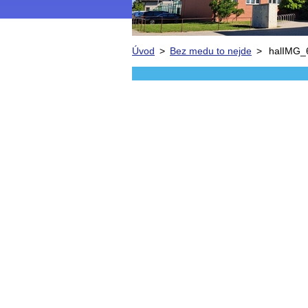
Úvod
>
Bez medu to nejde
>
halIMG_