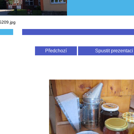
6209.jpg
Předchozí
Spustit prezentaci