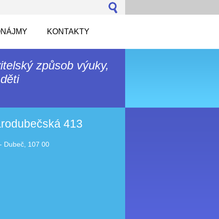
NÁJMY
KONTAKTY
itelský způsob výuky,
děti
tarodubečská 413
- Dubeč, 107 00