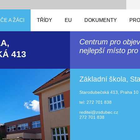
ČE A ŽÁCI
TŘÍDY
EU
DOKUMENTY
PRO
Centrum pro objev
A,
nejlepší místo pro 
Á 413
Základní škola, S
Starodubečská 413, Praha 10 
tel: 272 701 838
reditel@zsdubec.cz
272 701 838