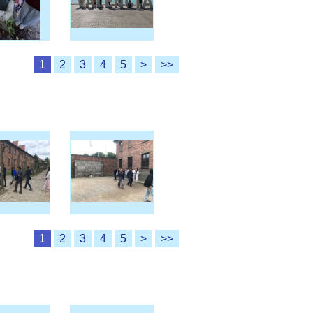
1
2
3
4
5
>
>>
1
2
3
4
5
>
>>