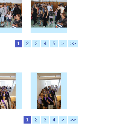
1
2
3
4
5
>
>>
1
2
3
4
>
>>