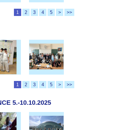
1
2
3
4
5
>
>>
1
2
3
4
5
>
>>
E 5.-10.10.2025