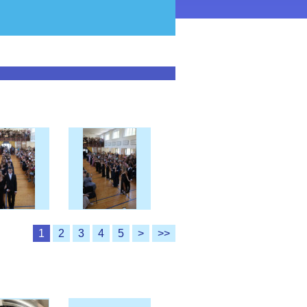
1
2
3
4
5
>
>>