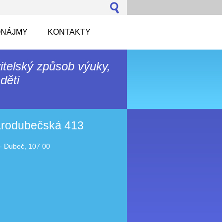
NÁJMY
KONTAKTY
itelský způsob výuky,
děti
tarodubečská 413
- Dubeč, 107 00