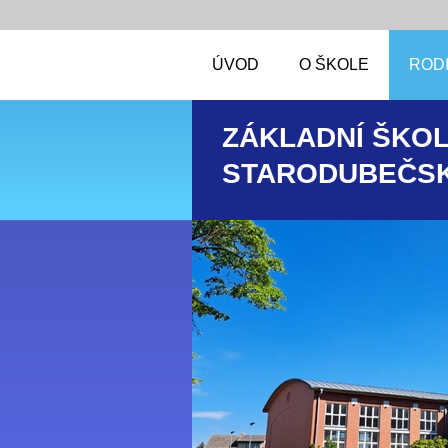
ÚVOD
O ŠKOLE
RODI
ZÁKLADNÍ ŠKOL
STARODUBEČSK