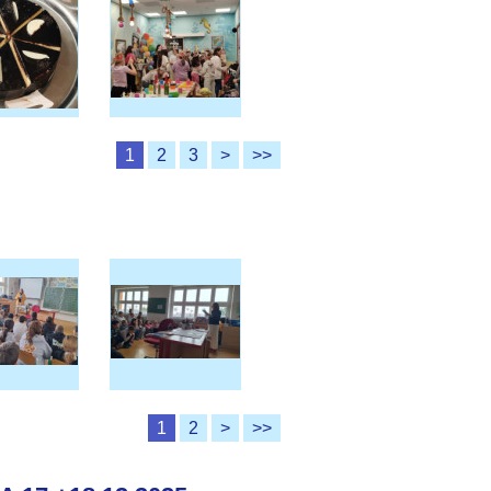
1
2
3
>
>>
1
2
>
>>