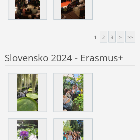
1
2
3
>
>>
Slovensko 2024 - Erasmus+