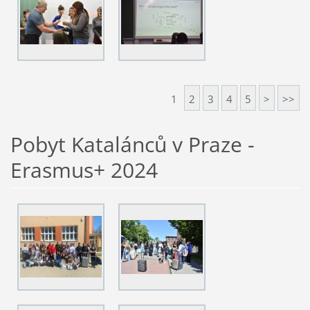
1
2
3
4
5
>
>>
Pobyt Katalánců v Praze -
Erasmus+ 2024