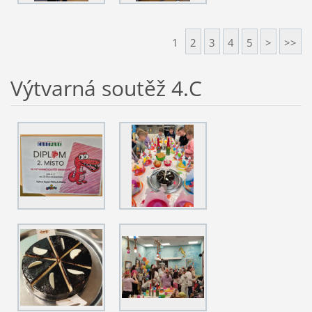
1
2
3
4
5
>
>>
Výtvarná soutěž 4.C