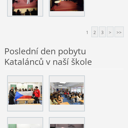
1
2
3
>
>>
Poslední den pobytu
Katalánců v naší škole