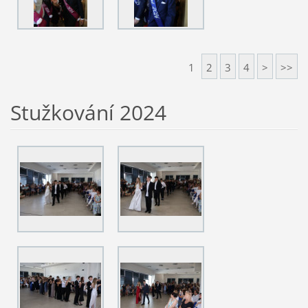
1
2
3
4
>
>>
Stužkování 2024