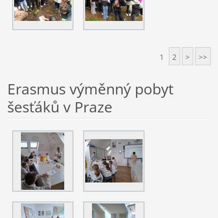
1
2
>
>>
Erasmus výměnný pobyt
šesťáků v Praze