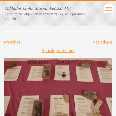
Základní škola, Starodubečská 413
Centrum pro objevitelský způsob výuky, nejlepší místo
pro děti
Předchozí
Následující
Spustit prezentaci