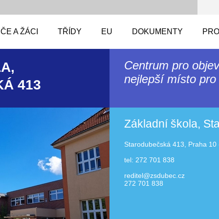
ČE A ŽÁCI
TŘÍDY
EU
DOKUMENTY
PRO
Centrum pro objev
A,
nejlepší místo pro 
Á 413
Základní škola, S
Starodubečská 413, Praha 10 
tel: 272 701 838
reditel@zsdubec.cz
272 701 838