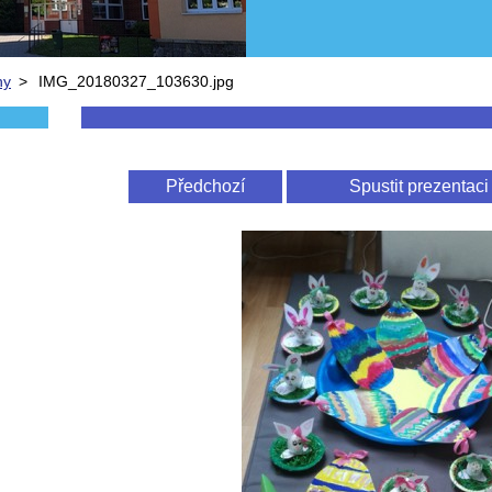
ny
>
IMG_20180327_103630.jpg
Předchozí
Spustit prezentaci