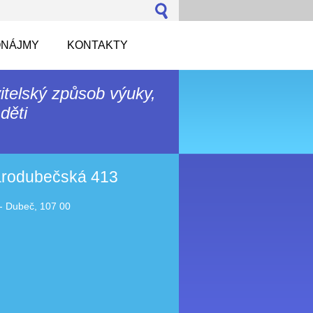
NÁJMY
KONTAKTY
itelský způsob výuky,
děti
tarodubečská 413
- Dubeč, 107 00