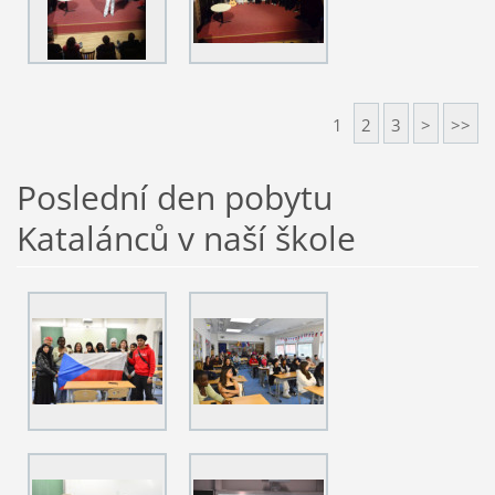
1
2
3
>
>>
Poslední den pobytu
Katalánců v naší škole