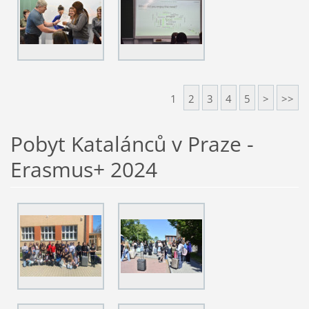
1
2
3
4
5
>
>>
Pobyt Katalánců v Praze -
Erasmus+ 2024