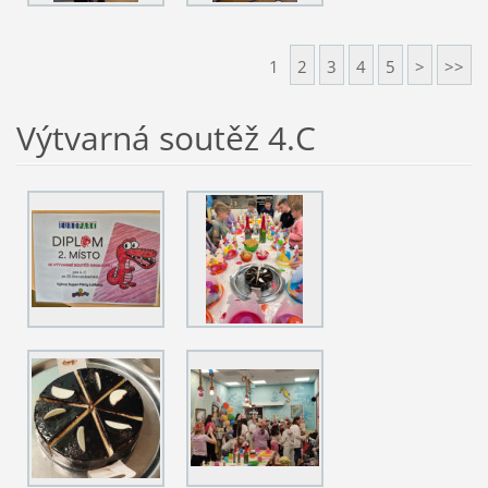
1
2
3
4
5
>
>>
Výtvarná soutěž 4.C