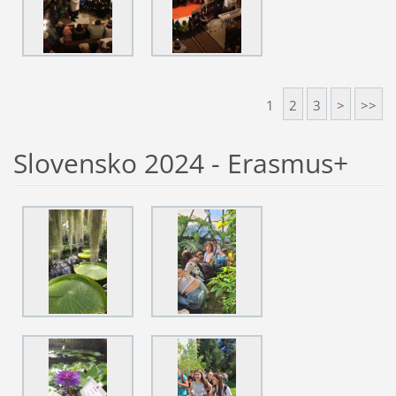
1
2
3
>
>>
Slovensko 2024 - Erasmus+