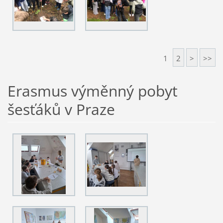
1
2
>
>>
Erasmus výměnný pobyt
šesťáků v Praze