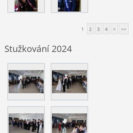
1
2
3
4
>
>>
Stužkování 2024