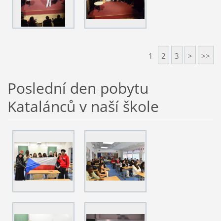
1
2
3
>
>>
Poslední den pobytu
Katalánců v naší škole