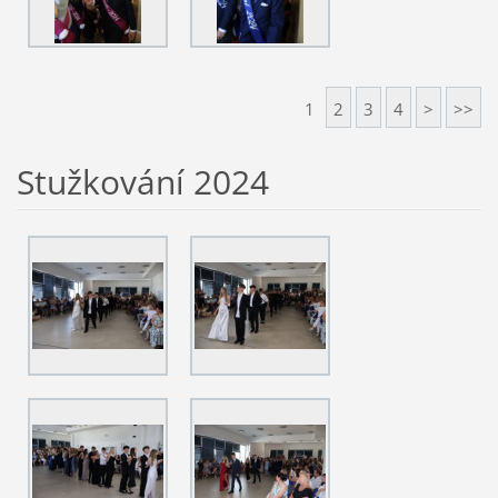
1
2
3
4
>
>>
Stužkování 2024