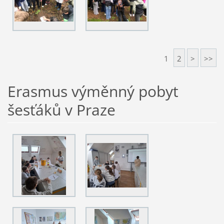
1
2
>
>>
Erasmus výměnný pobyt
šesťáků v Praze