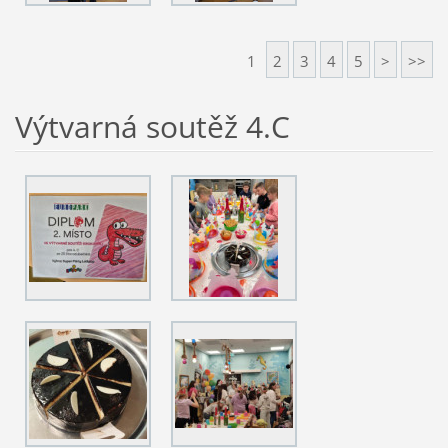
1
2
3
4
5
>
>>
Výtvarná soutěž 4.C