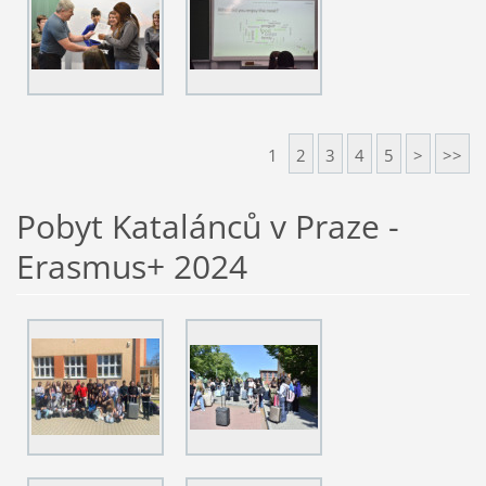
1
2
3
4
5
>
>>
Pobyt Katalánců v Praze -
Erasmus+ 2024