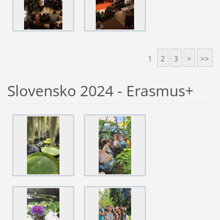
1
2
3
>
>>
Slovensko 2024 - Erasmus+