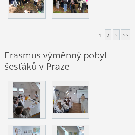
1
2
>
>>
Erasmus výměnný pobyt
šesťáků v Praze