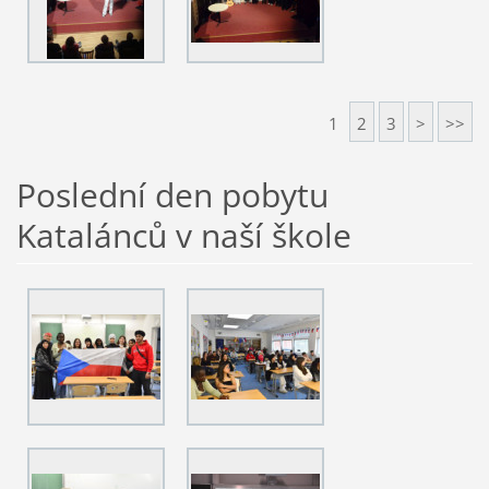
1
2
3
>
>>
Poslední den pobytu
Katalánců v naší škole