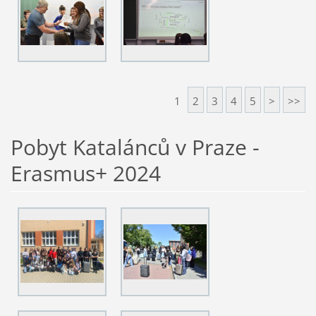
1
2
3
4
5
>
>>
Pobyt Katalánců v Praze -
Erasmus+ 2024