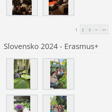
1
2
3
>
>>
Slovensko 2024 - Erasmus+