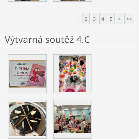
1
2
3
4
5
>
>>
Výtvarná soutěž 4.C