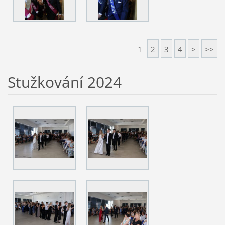
1
2
3
4
>
>>
Stužkování 2024