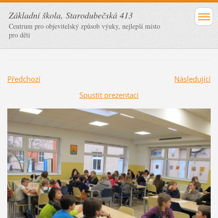
Základní škola, Starodubečská 413
Centrum pro objevitelský způsob výuky, nejlepší místo
pro děti
Předchozí
Následující
Spustit prezentaci