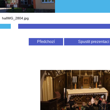
>
halIMG_2804.jpg
Předchozí
Spustit prezentaci