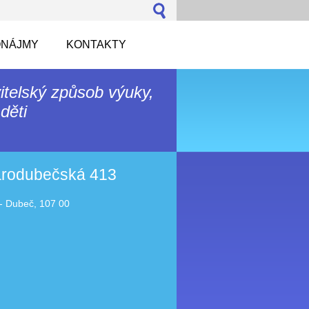
NÁJMY
KONTAKTY
itelský způsob výuky,
děti
tarodubečská 413
- Dubeč, 107 00