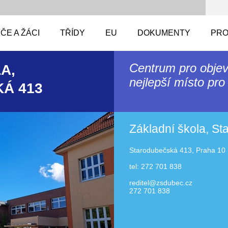
ČE A ŽÁCI
TŘÍDY
EU
DOKUMENTY
PRO
Centrum pro objev
A,
nejlepší místo pro 
Á 413
Základní škola, S
Starodubečská 413, Praha 10 
tel: 272 701 838
reditel@zsdubec.cz
272 701 838