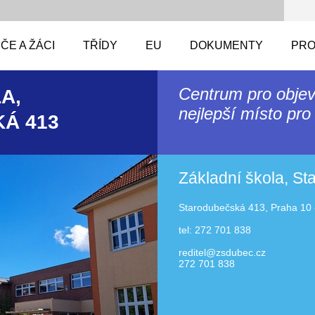
ČE A ŽÁCI
TŘÍDY
EU
DOKUMENTY
PRO
Centrum pro objev
A,
nejlepší místo pro 
Á 413
Základní škola, S
Starodubečská 413, Praha 10 
tel: 272 701 838
reditel@zsdubec.cz
272 701 838