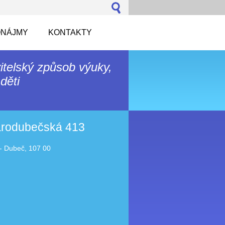
NÁJMY
KONTAKTY
itelský způsob výuky,
děti
tarodubečská 413
- Dubeč, 107 00