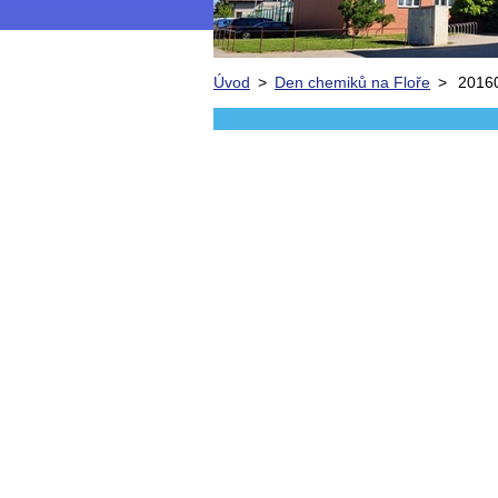
Úvod
>
Den chemiků na Floře
>
2016