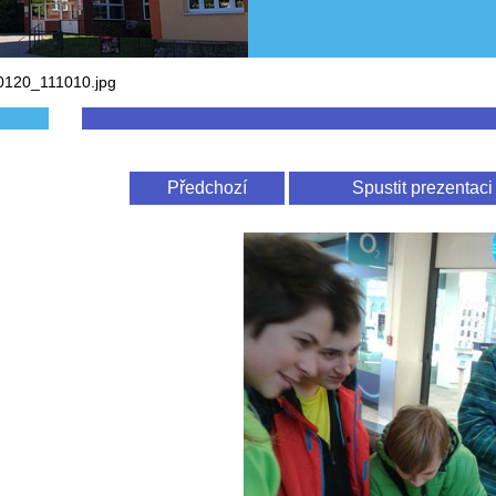
0120_111010.jpg
Předchozí
Spustit prezentaci