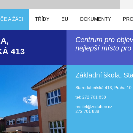
ČE A ŽÁCI
TŘÍDY
EU
DOKUMENTY
PRO
Centrum pro objev
A,
nejlepší místo pro 
Á 413
Základní škola, S
Starodubečská 413, Praha 10 
tel: 272 701 838
reditel@zsdubec.cz
272 701 838