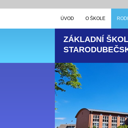
ÚVOD
O ŠKOLE
RODI
ZÁKLADNÍ ŠKOL
STARODUBEČSK