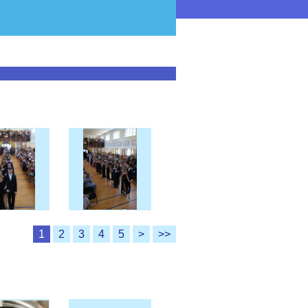
1
2
3
4
5
>
>>