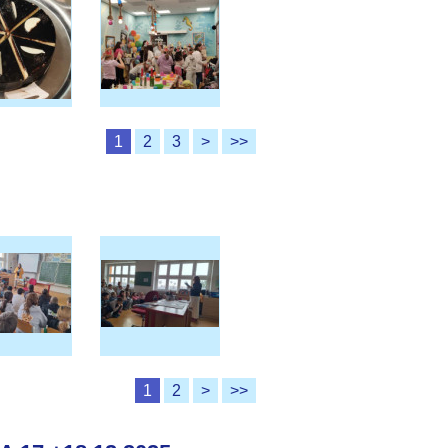
1
2
3
>
>>
1
2
>
>>