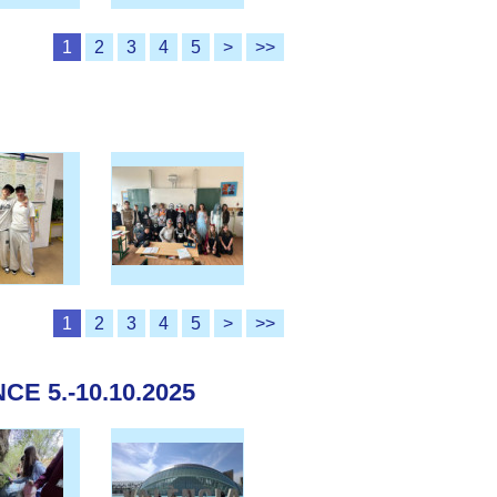
1
2
3
4
5
>
>>
1
2
3
4
5
>
>>
E 5.-10.10.2025