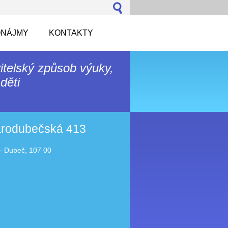
NÁJMY
KONTAKTY
itelský způsob výuky,
děti
tarodubečská 413
- Dubeč, 107 00