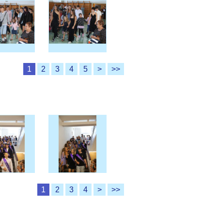
1
2
3
4
5
>
>>
1
2
3
4
>
>>