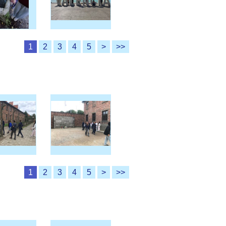
1
2
3
4
5
>
>>
1
2
3
4
5
>
>>