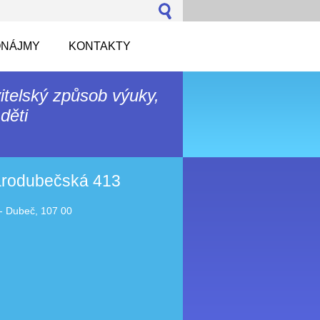
NÁJMY
KONTAKTY
itelský způsob výuky,
děti
tarodubečská 413
- Dubeč, 107 00