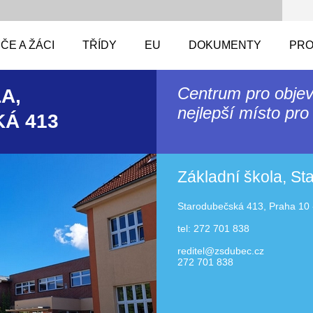
ČE A ŽÁCI
TŘÍDY
EU
DOKUMENTY
PRO
Centrum pro objev
A,
nejlepší místo pro 
Á 413
Základní škola, S
Starodubečská 413, Praha 10 
tel: 272 701 838
reditel@zsdubec.cz
272 701 838