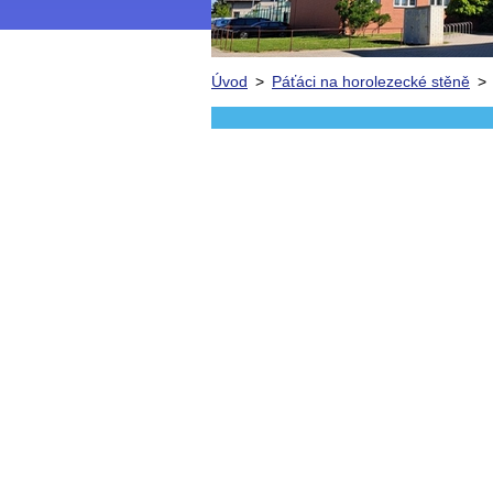
Úvod
>
Páťáci na horolezecké stěně
>