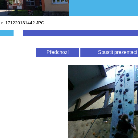
r_171220131442.JPG
Předchozí
Spustit prezentaci