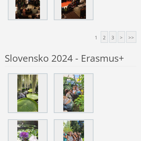
1
2
3
>
>>
Slovensko 2024 - Erasmus+