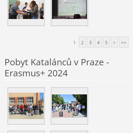
1
2
3
4
5
>
>>
Pobyt Katalánců v Praze -
Erasmus+ 2024