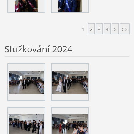
1
2
3
4
>
>>
Stužkování 2024