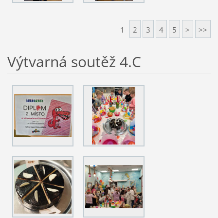
1
2
3
4
5
>
>>
Výtvarná soutěž 4.C