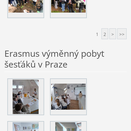
1
2
>
>>
Erasmus výměnný pobyt
šesťáků v Praze