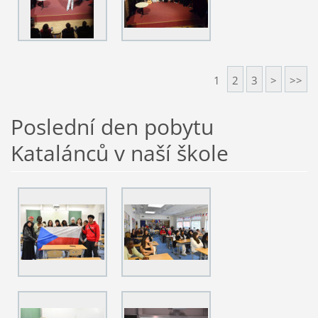
1
2
3
>
>>
Poslední den pobytu
Katalánců v naší škole