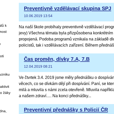
Preventivně vzdělávací skupina SPJ
:
10.06.2019 13:54
lů k
Na naší škole probíhaly preventivně vzdělávací pro
nost
jevy) Všechna témata byla přizpůsobena konkrétní
propojená. Podoba programů vznikala na základě dl
e
policistů, tak i vzdělávacích zařízení. Během přednášk
oti
Čas proměn, dívky 7.A, 7.B
12.04.2019 08:21
vzniku
Ve čtvrtek 3.4. 2019 jsme měly přednášku o dospíván
věcech, co se dívkám dějí při dospívání. Paní, se kt
ktivit
milá a mluvila s námi zcela otevřeně. Mluvila napřík
ro žáky
a našem zdraví…. Na konci přednášky...
Preventivní přednášky s Policií ČR
dna,