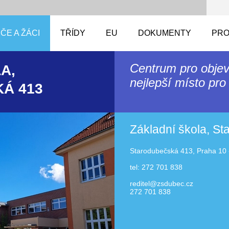
ČE A ŽÁCI
TŘÍDY
EU
DOKUMENTY
PRO
Centrum pro objev
A,
nejlepší místo pro 
Á 413
Základní škola, S
Starodubečská 413, Praha 10 
tel: 272 701 838
reditel@zsdubec.cz
272 701 838