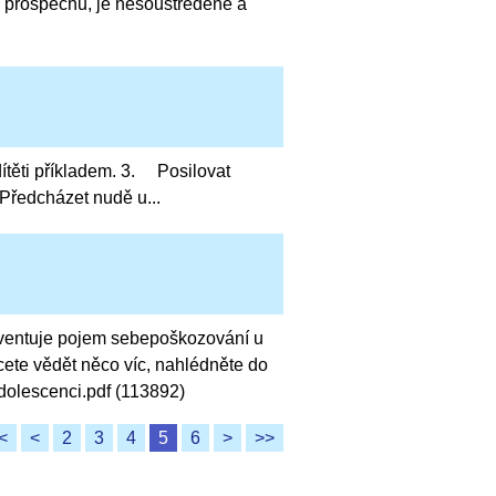
ní prospěchu, je nesoustředěné a
těti příkladem. 3. Posilovat
Předcházet nudě u...
kventuje pojem sebepoškozování u
cete vědět něco víc, nahlédněte do
dolescenci.pdf (113892)
<
<
2
3
4
5
6
>
>>