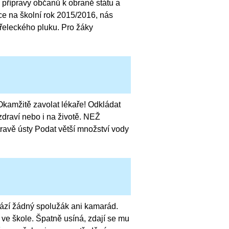
 přípravy občanů k obraně státu a
ice na školní rok 2015/2016, nás
střeleckého pluku. Pro žáky
amžitě zavolat lékaře! Odkládat
zdraví nebo i na životě. NEŽ
ravě ústy Podat větší množství vody
ází žádný spolužák ani kamarád.
 ve škole. Špatně usíná, zdají se mu