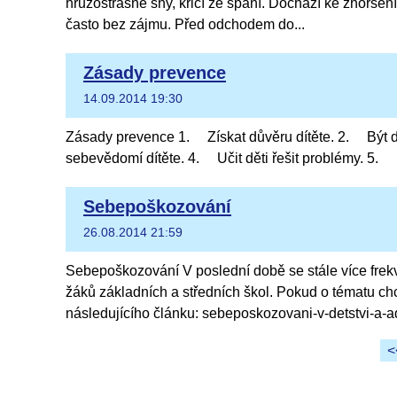
hrůzostrašné sny, křičí ze spaní. Dochází ke zhorše
často bez zájmu. Před odchodem do...
Zásady prevence
14.09.2014 19:30
Zásady prevence 1. Získat důvěru dítěte. 2. Být dí
sebevědomí dítěte. 4. Učit děti řešit problémy. 5. 
Sebepoškozování
26.08.2014 21:59
Sebepoškozování V poslední době se stále více fre
žáků základních a středních škol. Pokud o tématu ch
následujícího článku: sebeposkozovani-v-detstvi-a-a
<