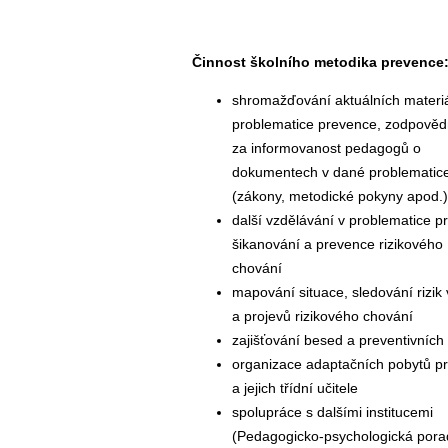
Činnost školního metodika prevence
shromažďování aktuálních materiá
problematice prevence, zodpověd
za informovanost pedagogů o
dokumentech v dané problematic
(zákony, metodické pokyny apod.)
další vzdělávání v problematice pr
šikanování a prevence rizikového
chování
mapování situace, sledování rizik 
a projevů rizikového chování
zajišťování besed a preventivních a
organizace adaptačních pobytů p
a jejich třídní učitele
spolupráce s dalšími institucemi
(Pedagogicko-psychologická pora