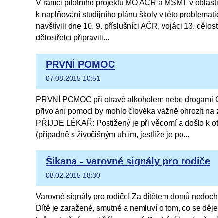
V rámci pilotního projektu MO AČR a MŠMT v oblasti
k naplňování studijního plánu školy v této problemat
navštívili dne 10. 9. příslušníci AČR, vojáci 13. dělo
dělostřelci připravili...
PRVNÍ POMOC
07.08.2015 10:51
PRVNÍ POMOC při otravě alkoholem nebo drogami Ok
přivolání pomoci by mohlo člověka vážně ohrozit na 
PŘIJDE LÉKAŘ: Postižený je při vědomí a došlo k ot
(případně s živočišným uhlím, jestliže je po...
Šikana - varovné signály pro rodiče
08.02.2015 18:30
Varovné signály pro rodiče! Za dítětem domů nedoch
Dítě je zaražené, smutné a nemluví o tom, co se děje