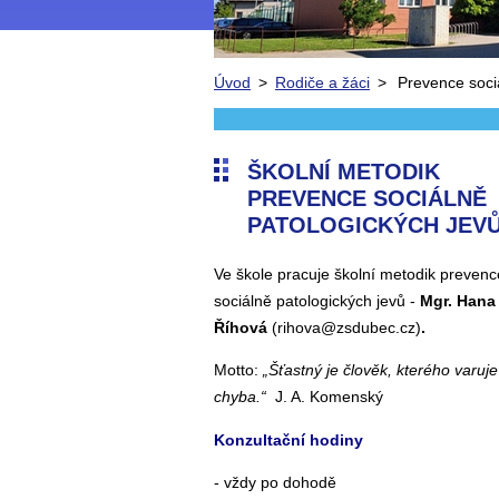
Úvod
>
Rodiče a žáci
>
Prevence soci
ŠKOLNÍ METODIK
PREVENCE SOCIÁLNĚ
PATOLOGICKÝCH JEV
Ve škole pracuje školní metodik prevenc
sociálně patologických jevů -
Mgr. Hana
Říhová
(rihova@zsdubec.cz)
.
Motto:
„Šťastný je člověk, kterého varuje 
chyba.“
J. A. Komenský
Konzultační hodiny
- vždy po dohodě