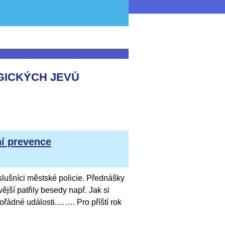
GICKÝCH JEVŮ
ní prevence
slušníci městské policie. Přednášky
ější patřily besedy např. Jak si
ořádné události.……. Pro příští rok