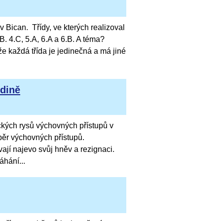
lav Bican. Třídy, ve kterých realizoval
.B. 4.C, 5.A, 6.A a 6.B. A téma?
že každá třída je jedinečná a má jiné
odině
kých rysů výchovných přístupů v
běr výchovných přístupů.
jí najevo svůj hněv a rezignaci.
hání...