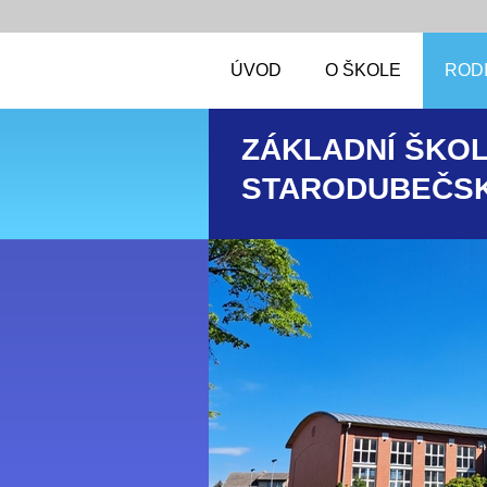
ÚVOD
O ŠKOLE
RODI
ZÁKLADNÍ ŠKOL
STARODUBEČSK