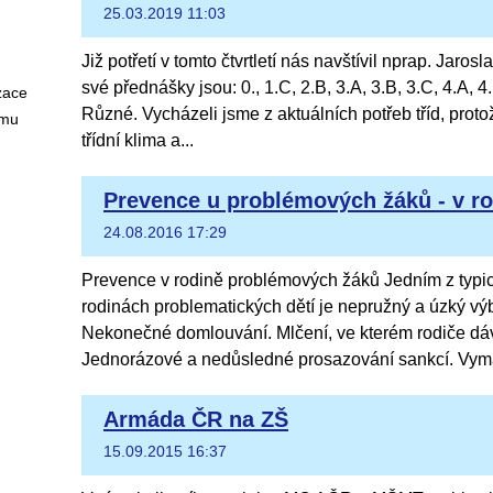
25.03.2019 11:03
Již potřetí v tomto čtvrtletí nás navštívil nprap. Jaros
své přednášky jsou: 0., 1.C, 2.B, 3.A, 3.B, 3.C, 4.A, 4
zace
Různé. Vycházeli jsme z aktuálních potřeb tříd, proto
amu
třídní klima a...
Prevence u problémových žáků - v r
24.08.2016 17:29
Prevence v rodině problémových žáků Jedním z typic
rodinách problematických dětí je nepružný a úzký vý
Nekonečné domlouvání. Mlčení, ve kterém rodiče dáva
Jednorázové a nedůsledné prosazování sankcí. Vymá
Armáda ČR na ZŠ
15.09.2015 16:37