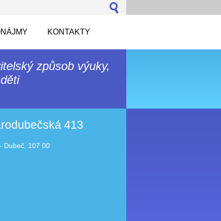
NÁJMY
KONTAKTY
itelský způsob výuky,
děti
tarodubečská 413
- Dubeč, 107 00