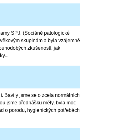
gramy SPJ. (Sociáně patologické
m věkovým skupinám a byla vzájemně
ouhodobých zkušeností, jak
y...
í. Bavily jsme se o zcela normálních
erou jsme přednášku měly, byla moc
lad o porodu, hygienických potřebách