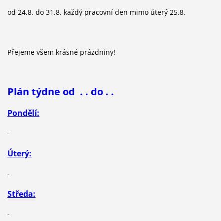
od 24.8. do 31.8. každý pracovní den mimo úterý 25.8.
Přejeme všem krásné prázdniny!
Plán týdne od . . do . .
Pondělí:
-
Úterý:
-
Středa:
-