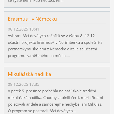
se systémem "kdo neotočí, ten...
Erasmus+ v Německu
08.12.2025 18:41
Vybraní žáci devátých ročníků se v týdnu 8.-12.12.
účastní projektu Erasmus+ v Norimberku a společně s
partnerskými školami z Německa a Itálie se účastní
programu zaměřeného na média,...
Mikulášská nadílka
08.12.2025 17:35
V pátek 5. prosince proběhla na naší škole tradiční
mikulášská nadílka. Chodby zaplnili čerti, mezi třídami
poletovali andělé a samozřejmě nechyběl ani Mikuláš.
O program se postarali žáci devátých...