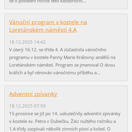
se o poslední ročník této každoroční...
Vánoční program v kostele na
Loretánském náměstí 4.A
18.12.2025 14:42
V úterý 16.12. se třída 4. A zúčastnila vánočního
programu v kostele Panny Marie Královny andělů na
Loretánském náměstí. Program se jmenoval O dvou
králích a byl věnován vánočnímu příběhu a...
Adventní zpívanky
18.12.2025 07:59
15.prosince se již po 14. uskutečnily adventní zpívánky
v kostele sv. Petra v Dubečku. Žáci nultého ročníku a
1.A třídy zazpívali několik zimních písní a koled. O