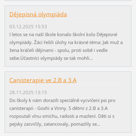
Dějepisná olympiáda
03.12.2025 15:53
I letos se na naší škole konalo školní kolo Dějepisné
olympiády. Žáci řešili úlohy na krásné téma: Jak muž a
žena kráčeli dějinami - spolu, proti sobě i vedle
sebe.Účastníci olympiády se tak mohli...
Canisterapie ve 2.B a 3.A
28.11.2025 13:15
Do školy k nám dorazili speciálně vycvičení psi pro
canisterapii - Goshi a Vinny. S dětmi z 2.B a 3.A
rozpoutali vlnu smíchu, radosti a mazlení. Děti si s
pejsky zacvičily, zatancovaly, pomazlily se...