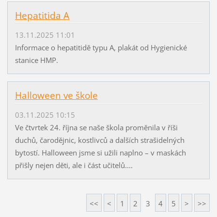
Hepatitida A
13.11.2025 11:01
Informace o hepatitidě typu A, plakát od Hygienické
stanice HMP.
Halloween ve škole
03.11.2025 10:15
Ve čtvrtek 24. října se naše škola proměnila v říši
duchů, čarodějnic, kostlivců a dalších strašidelných
bytostí. Halloween jsme si užili naplno – v maskách
přišly nejen děti, ale i část učitelů....
<<
<
1
2
3
4
5
>
>>