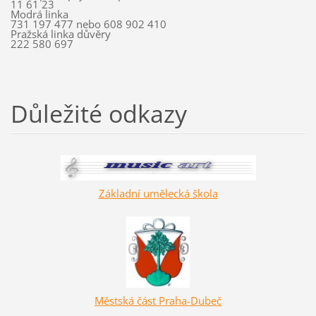
11 61 23
Modrá linka
731 197 477 nebo 608 902 410
Pražská linka důvěry
222 580 697
Důležité odkazy
Základní umělecká škola
Městská část Praha-Dubeč