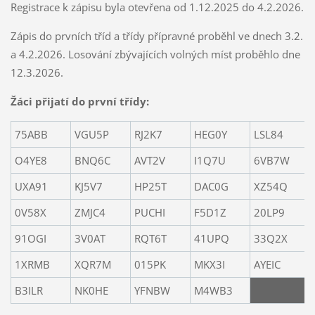
Registrace k zápisu byla otevřena od 1.12.2025 do 4.2.2026.
Zápis do prvních tříd a třídy přípravné proběhl ve dnech 3.2.
a 4.2.2026. Losování zbývajících volných míst proběhlo dne
12.3.2026.
Žáci přijatí do první třídy:
75ABB
VGU5P
RJ2K7
HEG0Y
LSL84
O4YE8
BNQ6C
AVT2V
I1Q7U
6VB7W
UXA91
KJ5V7
HP25T
DAC0G
XZ54Q
0V58X
ZMJC4
PUCHI
F5D1Z
20LP9
91OGI
3V0AT
RQT6T
41UPQ
33Q2X
1XRMB
XQR7M
015PK
MKX3I
AYEIC
B3ILR
NK0HE
YFNBW
M4WB3