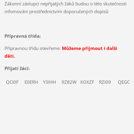
Zákonní zástupci nepřijatých žáků budou o této skutečnosti
infomováni prostřednictvím doporučených dopisů
Přípravná třída:
Přípravnou třídu otevřeme.
Můžeme přijmout i další
děti.
Přijatí žáci:
QCI0F
E0ERH
Y3IHH
9Z82W
XOXZF
RZI09
QEGCX