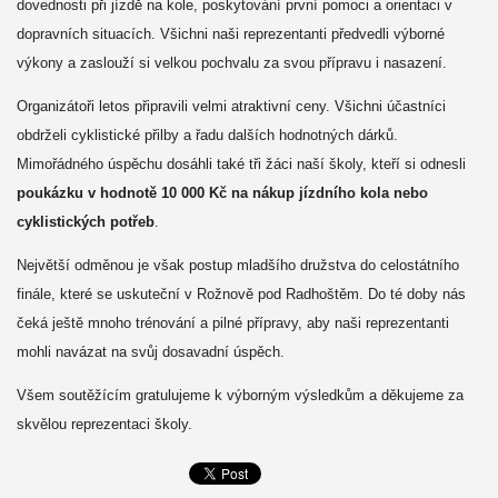
dovednosti při jízdě na kole, poskytování první pomoci a orientaci v
dopravních situacích. Všichni naši reprezentanti předvedli výborné
výkony a zaslouží si velkou pochvalu za svou přípravu i nasazení.
Organizátoři letos připravili velmi atraktivní ceny. Všichni účastníci
obdrželi cyklistické přilby a řadu dalších hodnotných dárků.
Mimořádného úspěchu dosáhli také tři žáci naší školy, kteří si odnesli
poukázku v hodnotě 10 000 Kč na nákup jízdního kola nebo
cyklistických potřeb
.
Největší odměnou je však postup mladšího družstva do celostátního
finále, které se uskuteční v Rožnově pod Radhoštěm. Do té doby nás
čeká ještě mnoho trénování a pilné přípravy, aby naši reprezentanti
mohli navázat na svůj dosavadní úspěch.
Všem soutěžícím gratulujeme k výborným výsledkům a děkujeme za
skvělou reprezentaci školy.