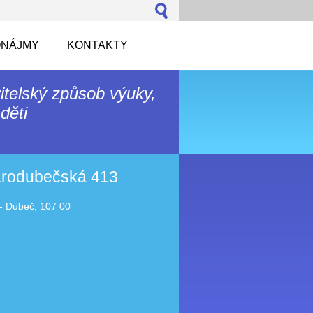
NÁJMY
KONTAKTY
itelský způsob výuky,
děti
tarodubečská 413
- Dubeč, 107 00