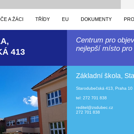
ČE A ŽÁCI
TŘÍDY
EU
DOKUMENTY
PRO
Centrum pro objev
A,
nejlepší místo pro 
Á 413
Základní škola, S
Starodubečská 413, Praha 10 
tel: 272 701 838
reditel@zsdubec.cz
272 701 838