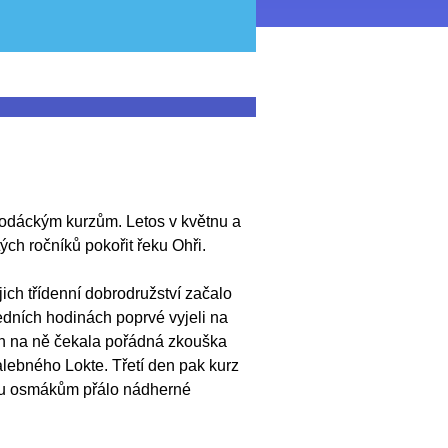
 vodáckým kurzům. Letos v květnu a
ých ročníků pokořit řeku Ohři.
ejich třídenní dobrodružství začalo
edních hodinách poprvé vyjeli na
n na ně čekala pořádná zkouška
alebného Lokte. Třetí den pak kurz
obu osmákům přálo nádherné