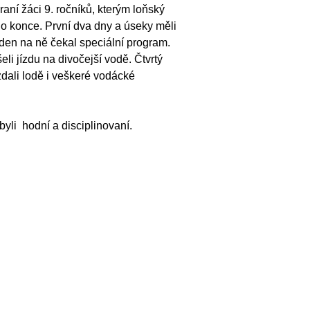
raní žáci 9. ročníků, kterým loňský
 do konce. První dva dny a úseky měli
í den na ně čekal speciální program.
eli jízdu na divočejší vodě. Čtvrtý
dali lodě i veškeré vodácké
yli hodní a disciplinovaní.