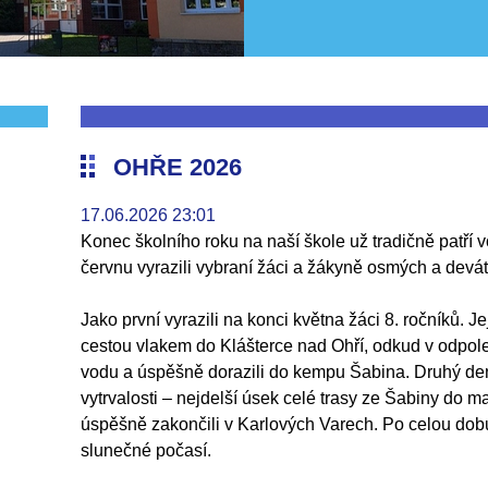
OHŘE 2026
17.06.2026 23:01
Konec školního roku na naší škole už tradičně patří
červnu vyrazili vybraní žáci a žákyně osmých a devát
Jako první vyrazili na konci května žáci 8. ročníků. J
cestou vlakem do Klášterce nad Ohří, odkud v odpol
vodu a úspěšně dorazili do kempu Šabina. Druhý de
vytrvalosti – nejdelší úsek celé trasy ze Šabiny do m
úspěšně zakončili v Karlových Varech. Po celou d
slunečné počasí.