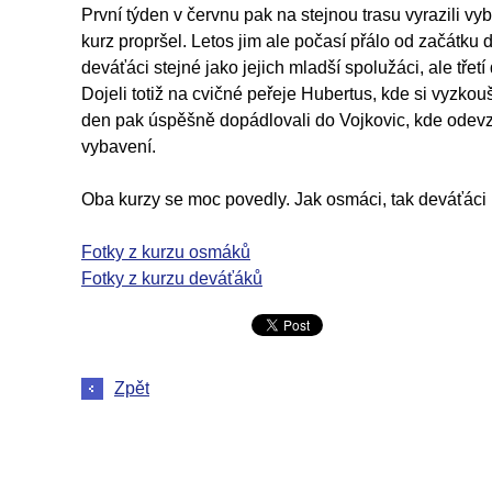
První týden v červnu pak na stejnou trasu vyrazili vyb
kurz propršel. Letos jim ale počasí přálo od začátku
deváťáci stejné jako jejich mladší spolužáci, ale třet
Dojeli totiž na cvičné peřeje Hubertus, kde si vyzkouš
den pak úspěšně dopádlovali do Vojkovic, kde odevz
vybavení.
Oba kurzy se moc povedly. Jak osmáci, tak deváťáci b
Fotky z kurzu osmáků
Fotky z kurzu deváťáků
Zpět