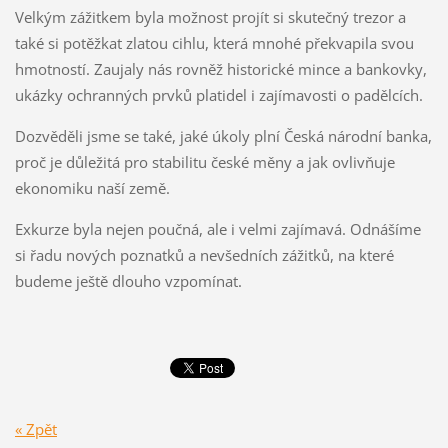
Velkým zážitkem byla možnost projít si skutečný trezor a
také si potěžkat zlatou cihlu, která mnohé překvapila svou
hmotností. Zaujaly nás rovněž historické mince a bankovky,
ukázky ochranných prvků platidel i zajímavosti o padělcích.
Dozvěděli jsme se také, jaké úkoly plní Česká národní banka,
proč je důležitá pro stabilitu české měny a jak ovlivňuje
ekonomiku naší země.
Exkurze byla nejen poučná, ale i velmi zajímavá. Odnášíme
si řadu nových poznatků a nevšedních zážitků, na které
budeme ještě dlouho vzpomínat.
« Zpět