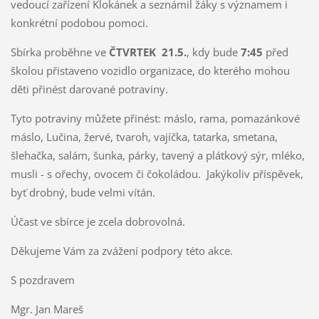
vedoucí zařízení Klokánek a seznámil žáky s významem i
konkrétní podobou pomoci.
Sbírka proběhne ve
ČTVRTEK 21.5.
, kdy bude
7:45
před
školou přistaveno vozidlo organizace, do kterého mohou
děti přinést darované potraviny.
Tyto potraviny můžete přinést: máslo, rama, pomazánkové
máslo, Lučina, žervé, tvaroh, vajíčka, tatarka, smetana,
šlehačka, salám, šunka, párky, tavený a plátkový sýr, mléko,
musli - s ořechy, ovocem či čokoládou. Jakýkoliv příspěvek,
byť drobný, bude velmi vítán.
Účast ve sbírce je zcela dobrovolná.
Děkujeme Vám za zvážení podpory této akce.
S pozdravem
Mgr. Jan Mareš