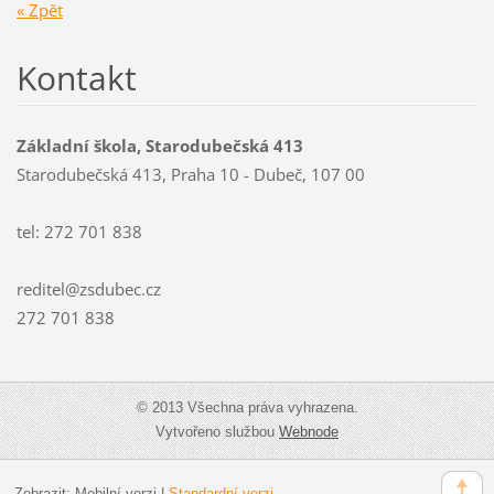
« Zpět
Kontakt
Základní škola, Starodubečská 413
Starodubečská 413, Praha 10 - Dubeč, 107 00
tel: 272 701 838
reditel@zsdubec.cz
272 701 838
© 2013 Všechna práva vyhrazena.
Vytvořeno službou
Webnode
Zobrazit:
Mobilní verzi
|
Standardní verzi