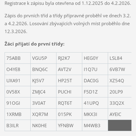
Registrace k zápisu byla otevřena od 1.12.2025 do 4.2.2026.
Zápis do prvních tříd a třídy přípravné proběhl ve dnech 3.2.
a 4.2.2026. Losování zbývajících volných míst proběhlo dne
12.3.2026.
Žáci přijatí do první třídy:
75ABB
VGU5P
RJ2K7
HEG0Y
LSL84
O4YE8
BNQ6C
AVT2V
I1Q7U
6VB7W
UXA91
KJ5V7
HP25T
DAC0G
XZ54Q
0V58X
ZMJC4
PUCHI
F5D1Z
20LP9
91OGI
3V0AT
RQT6T
41UPQ
33Q2X
1XRMB
XQR7M
015PK
MKX3I
AYEIC
B3ILR
NK0HE
YFNBW
M4WB3