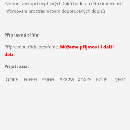
Zákonní zástupci nepřijatých žáků budou o této skutečnosti
infomováni prostřednictvím doporučených dopisů
Přípravná třída:
Přípravnou třídu otevřeme.
Můžeme přijmout i další
děti.
Přijatí žáci:
QCI0F
E0ERH
Y3IHH
9Z82W
XOXZF
RZI09
QEGCX