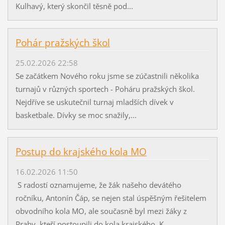
Kulhavý, který skončil těsně pod...
Pohár pražských škol
25.02.2026 22:58
Se začátkem Nového roku jsme se zúčastnili několika
turnajů v různých sportech - Poháru pražských škol.
Nejdříve se uskutečnil turnaj mladších dívek v
basketbale. Dívky se moc snažily,...
Postup do krajského kola MO
16.02.2026 11:50
S radostí oznamujeme, že žák našeho devátého
ročníku, Antonín Čáp, se nejen stal úspěšným řešitelem
obvodního kola MO, ale současně byl mezi žáky z
Prahy, kteří postoupili do kola krajského. K...