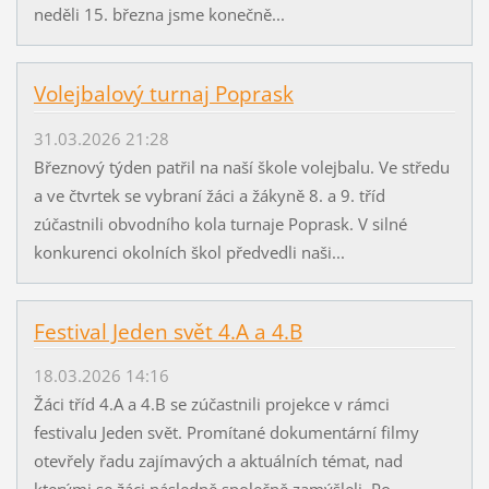
neděli 15. března jsme konečně...
Volejbalový turnaj Poprask
31.03.2026 21:28
Březnový týden patřil na naší škole volejbalu. Ve středu
a ve čtvrtek se vybraní žáci a žákyně 8. a 9. tříd
zúčastnili obvodního kola turnaje Poprask. V silné
konkurenci okolních škol předvedli naši...
Festival Jeden svět 4.A a 4.B
18.03.2026 14:16
Žáci tříd 4.A a 4.B se zúčastnili projekce v rámci
festivalu Jeden svět. Promítané dokumentární filmy
otevřely řadu zajímavých a aktuálních témat, nad
kterými se žáci následně společně zamýšleli. Po...