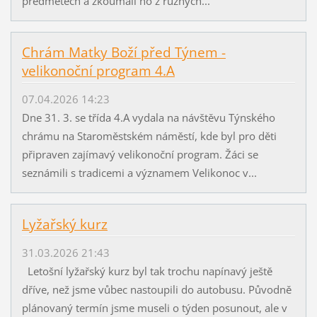
předmětech a zkoumali ho z různých...
Chrám Matky Boží před Týnem -
velikonoční program 4.A
07.04.2026 14:23
Dne 31. 3. se třída 4.A vydala na návštěvu Týnského
chrámu na Staroměstském náměstí, kde byl pro děti
připraven zajímavý velikonoční program. Žáci se
seznámili s tradicemi a významem Velikonoc v...
Lyžařský kurz
31.03.2026 21:43
Letošní lyžařský kurz byl tak trochu napínavý ještě
dříve, než jsme vůbec nastoupili do autobusu. Původně
plánovaný termín jsme museli o týden posunout, ale v