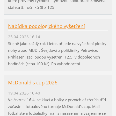
které prověřily rychlost i týmovou spolupráci: Smíšená
štafeta 3. ročníků (8 x 125...
Nabídka podologického vyšetření
25.04.2026 16:14
Stejně jako každý rok i letos přijede na vyšetření plosky
nohy a zad MUDr. Švejdová z polikliniky Petrovice.
Přihlášení žáci budou vyšetřeni 12.5. v dopoledních
hodinách (cena 100 Kč). Po vyhodnocení...
McDonald's cup 2026
19.04.2026 10:40
Ve čtvrtek 16.4. se kluci a holky z prvních až třetích tříd
zúčastnili fotbalového turnaje McDonald's cup. Malí
fotbalisté a fotbalistky hráli s nasazením a vzájemně se