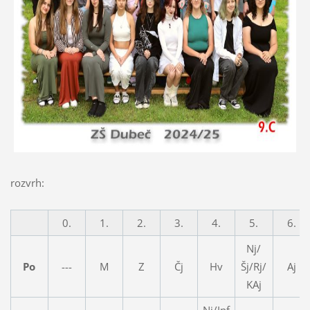
rozvrh:
0.
1.
2.
3.
4.
5.
6.
Nj/
Po
---
M
Z
Čj
Hv
Šj/Rj/
Aj
KAj
Nj/Inf