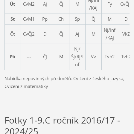
Út
CvM2
Aj
Čj
M
Fy
CvČj1
/KAj
St
CvM1
Pp
Ch
Sp
Čj
M
D
Nj/Inf
Čt
CvČj2
D
Čj
Aj
M
VkZ
/KAj
Nj/
Pá
---
Čj
M
Šj/Rj/I
Vv
Tvh2
Tvh2
nf
Nabídka nepovinných předmětů: Cvičení z českého jazyka,
Cvičení z matematiky
Fotky 1-9.C ročník 2016/17 -
2024/25