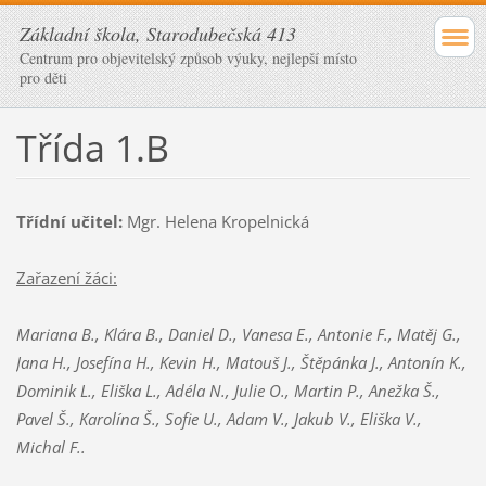
Základní škola, Starodubečská 413
Centrum pro objevitelský způsob výuky, nejlepší místo
pro děti
Třída 1.B
Třídní učitel:
Mgr. Helena Kropelnická
Zařazení žáci:
Mariana B., Klára B., Daniel D., Vanesa E., Antonie F., Matěj G.,
Jana H., Josefína H., Kevin H., Matouš J., Štěpánka J., Antonín K.,
Dominik L., Eliška L., Adéla N., Julie O., Martin P., Anežka Š.,
Pavel Š., Karolína Š., Sofie U., Adam V., Jakub V., Eliška V.,
Michal F..