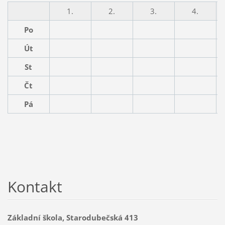
1.
2.
3.
4.
Po
Út
St
Čt
Pá
Kontakt
Základní škola, Starodubečská 413