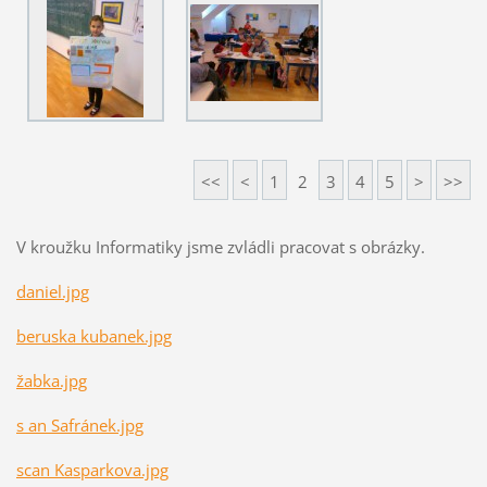
<<
<
1
2
3
4
5
>
>>
V kroužku Informatiky jsme zvládli pracovat s obrázky.
daniel.jpg
beruska kubanek.jpg
žabka.jpg
s an Safránek.jpg
scan Kasparkova.jpg