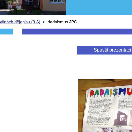
odinách dějepisu (9.A)
>
dadaismus.JPG
Spustit prezentaci