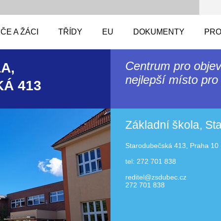
ČE A ŽÁCI
TŘÍDY
EU
DOKUMENTY
PRO
Centrum pro objev
A,
nejlepší místo pro 
Á 413
Základní škola, S
Starodubečská 413, Praha 10 
tel: 272 701 838
reditel@zsdubec.cz
272 701 838