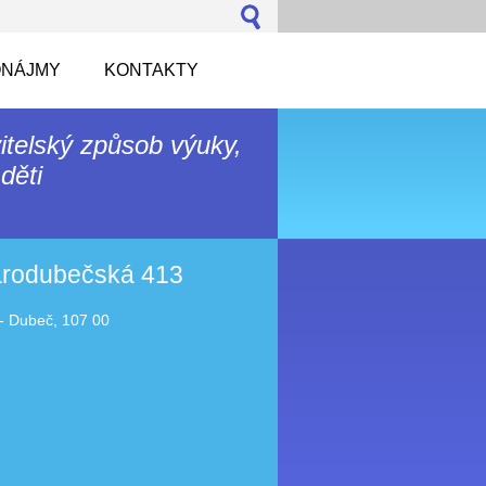
NÁJMY
KONTAKTY
itelský způsob výuky,
děti
tarodubečská 413
- Dubeč, 107 00