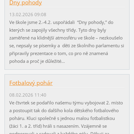
Dny pohody
13.02.2026 09:08
Ve škole jsme 2.-4.2. uspořádali “Dny pohody,” do
kterých se zapojily všechny třídy. Tyto dny byly
zaměřené na klidnější atmosféru ve škole – nezkoušelo
se, nepsaly se písemky a děti ze školního parlamentu si
připravily prezentace o tom, co pro ně znamená
pohoda a proč je důležité...
Fotbalový pohár
08.02.2026 11:40
Ve čtvrtek se podařilo našemu týmu vybojovat 2. místo
a postoupit tak do dalšího kola dětského fotbalového
poháru. Kluci společně s jednou malou fotbalistkou
(žáci 1. a 2. tříd) hráli s nasazením. Vzájemně se
podporovali a radovali z každého gólu. Děkuji za