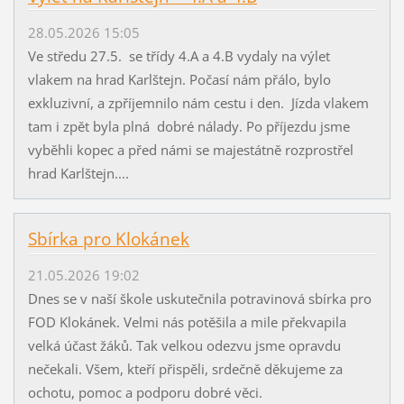
28.05.2026 15:05
Ve středu 27.5. se třídy 4.A a 4.B vydaly na výlet
vlakem na hrad Karlštejn. Počasí nám přálo, bylo
exkluzivní, a zpříjemnilo nám cestu i den. Jízda vlakem
tam i zpět byla plná dobré nálady. Po příjezdu jsme
vyběhli kopec a před námi se majestátně rozprostřel
hrad Karlštejn....
Sbírka pro Klokánek
21.05.2026 19:02
Dnes se v naší škole uskutečnila potravinová sbírka pro
FOD Klokánek. Velmi nás potěšila a mile překvapila
velká účast žáků. Tak velkou odezvu jsme opravdu
nečekali. Všem, kteří přispěli, srdečně děkujeme za
ochotu, pomoc a podporu dobré věci.