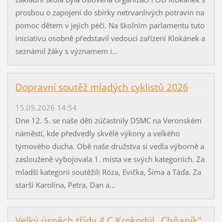
prosbou o zapojení do sbírky netrvanlivých potravin na
pomoc dětem v jejich péči. Na školním parlamentu tuto
iniciativu osobně představil vedoucí zařízení Klokánek a
seznámil žáky s významem i...
Dopravní soutěž mladých cyklistů 2026
15.05.2026 14:54
Dne 12. 5. se naše děti zúčastnily DSMC na Veronském
náměstí, kde předvedly skvělé výkony a velkého
týmového ducha. Obě naše družstva si vedla výborně a
zaslouženě vybojovala 1. místa ve svých kategoriích. Za
mladší kategorii soutěžili Róza, Evička, Šíma a Táďa. Za
starší Karolína, Petra, Dan a...
Velký úspěch třídy 4.C Krokodýl „Chňapík"