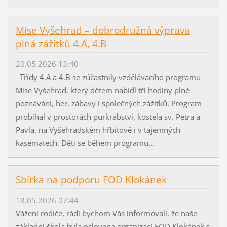
Mise Vyšehrad – dobrodružná výprava
plná zážitků 4.A, 4.B
20.05.2026 13:40
Třídy 4.A a 4.B se zúčastnily vzdělávacího programu
Mise Vyšehrad, který dětem nabídl tři hodiny plné
poznávání, her, zábavy i společných zážitků. Program
probíhal v prostorách purkrabství, kostela sv. Petra a
Pavla, na Vyšehradském hřbitově i v tajemných
kasematech. Děti se během programu...
Sbírka na podporu FOD Klokánek
18.05.2026 07:44
Vážení rodiče, rádi bychom Vás informovali, že naše
základní škola byla oslovena organizací FOD Klokánek s