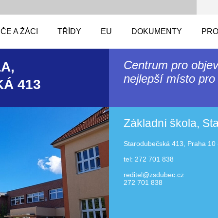
ČE A ŽÁCI
TŘÍDY
EU
DOKUMENTY
PRO
Centrum pro objev
A,
nejlepší místo pro 
Á 413
Základní škola, S
Starodubečská 413, Praha 10 
tel: 272 701 838
reditel@zsdubec.cz
272 701 838