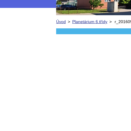
Úvod
>
Planetárium 6.třídy
>
r_20160