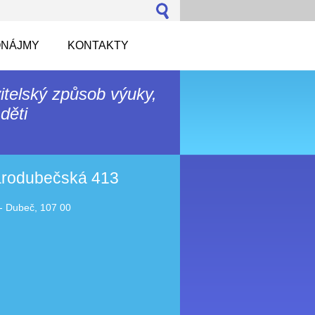
NÁJMY
KONTAKTY
itelský způsob výuky,
děti
tarodubečská 413
- Dubeč, 107 00