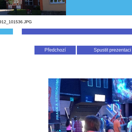
912_101536.JPG
Předchozí
Spustit prezentaci