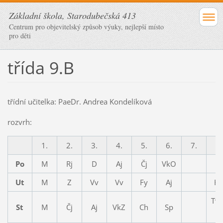
Základní škola, Starodubečská 413
Centrum pro objevitelský způsob výuky, nejlepší místo
pro děti
třída 9.B
třídní učitelka: PaeDr. Andrea Kondelíková
rozvrh:
1.
2.
3.
4.
5.
6.
7.
8.
Po
M
Rj
D
Aj
Čj
VkO
Ut
M
Z
Vv
Vv
Fy
Aj
H
Tv/
St
M
Čj
Aj
VkZ
Ch
Sp
1