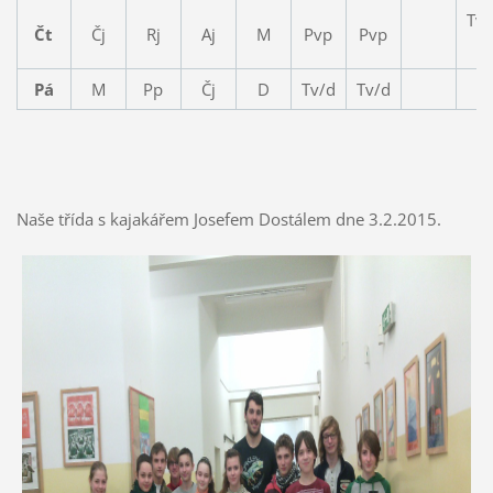
Tv/
Čt
Čj
Rj
Aj
M
Pvp
Pvp
2
Pá
M
Pp
Čj
D
Tv/d
Tv/d
Naše třída s kajakářem Josefem Dostálem dne 3.2.2015.