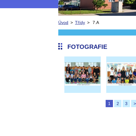
Úvod
>
Třídy
>
7.A
FOTOGRAFIE
1
2
3
>