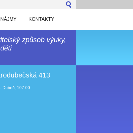
NÁJMY
KONTAKTY
itelský způsob výuky,
děti
tarodubečská 413
- Dubeč, 107 00