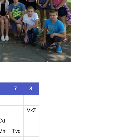
7.
8.
VkZ
Čd
Mh
Tvd