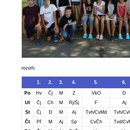
rozvrh:
1.
2.
3.
4.
5.
6.
Po
Hv
Čj
M
Z
VkO
D
Ut
Čj
Ch
M
Rj/Šj
F
Aj
St
Čj
D
M
Aj
Tvh/CvMd
Tvh/Cv
Čt
Př
M
Aj
Sp
CvČh
Tvd/Cv