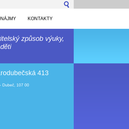
NÁJMY
KONTAKTY
itelský způsob výuky,
děti
tarodubečská 413
- Dubeč, 107 00