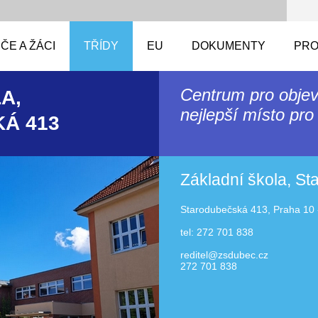
ČE A ŽÁCI
TŘÍDY
EU
DOKUMENTY
PRO
Centrum pro objev
A,
nejlepší místo pro 
Á 413
Základní škola, S
Starodubečská 413, Praha 10 
tel: 272 701 838
reditel@zsdubec.cz
272 701 838