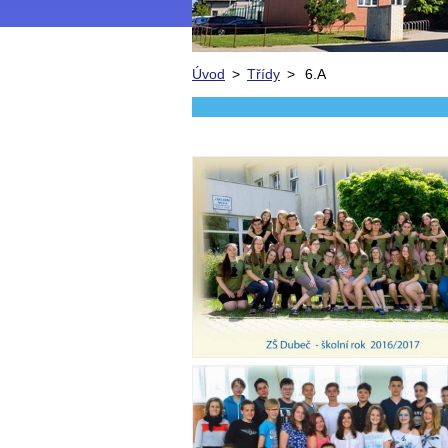
Úvod
>
Třídy
>
6.A