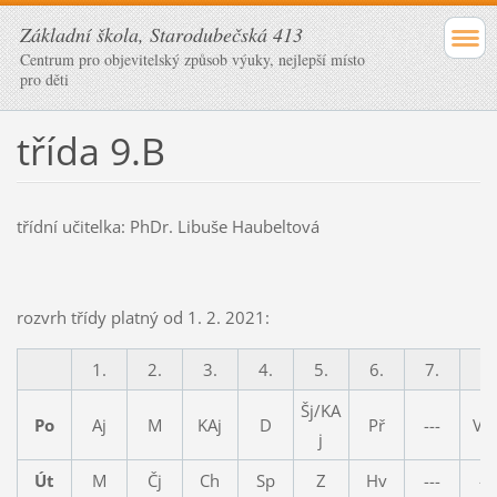
Základní škola, Starodubečská 413
Centrum pro objevitelský způsob výuky, nejlepší místo
pro děti
třída 9.B
třídní učitelka: PhDr. Libuše Haubeltová
rozvrh třídy platný od 1. 2. 2021:
1.
2.
3.
4.
5.
6.
7.
8.
Šj/KA
Po
Aj
M
KAj
D
Př
---
Vk
j
Út
M
Čj
Ch
Sp
Z
Hv
---
---