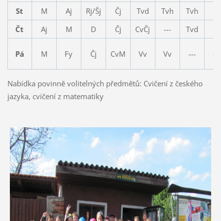
St
M
Aj
Rj/Šj
Čj
Tvd
Tvh
Tvh
---
Čt
Aj
M
D
Čj
CvČj
---
Tvd
---
Pá
M
Fy
Čj
CvM
Vv
Vv
---
---
Nabídka povinně volitelných předmětů: Cvičení z českého
jazyka, cvičení z matematiky