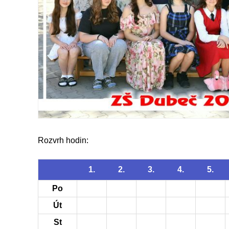
Rozvrh hodin:
1.
2.
3.
4.
5.
Po
Út
St