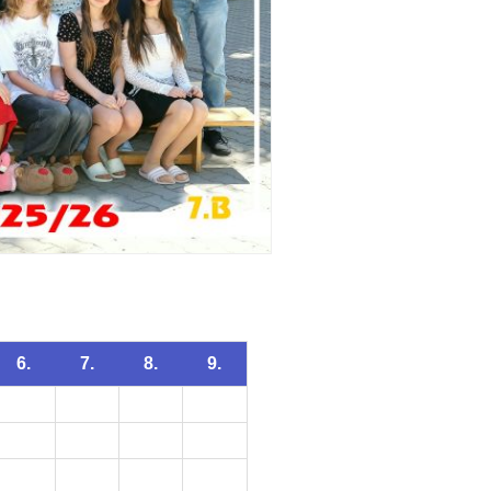
6.
7.
8.
9.