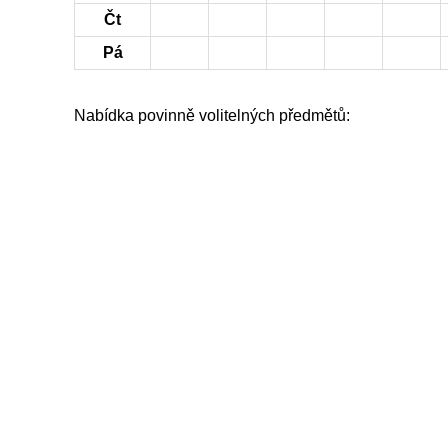
Čt
Pá
Nabídka povinně volitelných předmětů: