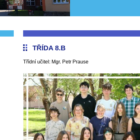
TŘÍDA 8.B
Třídní učitel: Mgr. Petr Prause