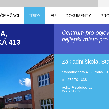
ČE A ŽÁCI
TŘÍDY
EU
DOKUMENTY
PRO
Centrum pro objev
A,
nejlepší místo pro 
Á 413
Základní škola, S
Starodubečská 413, Praha 10 
tel: 272 701 838
reditel@zsdubec.cz
272 701 838