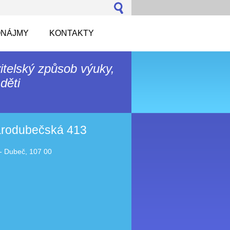
NÁJMY
KONTAKTY
itelský způsob výuky,
děti
tarodubečská 413
- Dubeč, 107 00