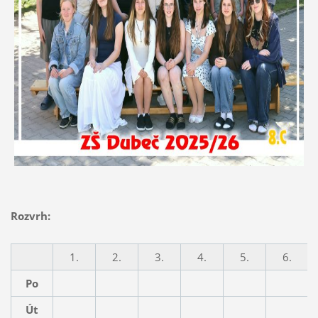
Rozvrh:
1.
2.
3.
4.
5.
6.
Po
Út