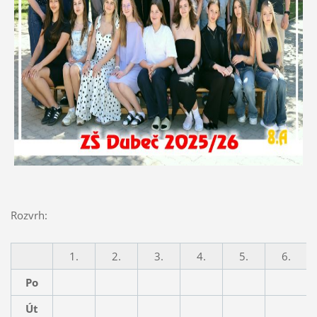
Rozvrh:
1.
2.
3.
4.
5.
6.
Po
Út