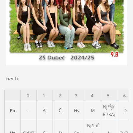
rozvrh:
0.
1.
2.
3.
4.
5.
6.
Nj/Šj/
Po
---
Aj
Čj
Hv
M
D
Rj/KAj
Nj/Inf
Út
CvM2
Čj
M
Sp
/
Aj
CvČj1