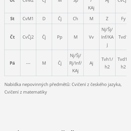
KAj
St
CvM1
D
Čj
Ch
M
Z
Fy
Nj/Šj/
Čt
CvČj2
Čj
Pp
M
Vv
Inf/KA
Tvd1
j
Nj/Šj/
Tvh1/
Tvd1/
Pá
---
M
Čj
Rj/Inf/
Aj
h2
h2
KAj
Nabídka nepovinných předmětů: Cvičení z českého jazyka,
Cvičení z matematiky