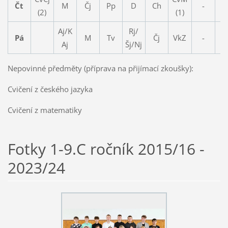
Čt
M
Čj
Pp
D
Ch
-
-
(2)
(1)
Aj/K
Rj/
Pá
M
Tv
Čj
VkZ
-
-
Aj
Šj/Nj
Nepovinné předměty (příprava na přijímací zkoušky):
Cvičení z českého jazyka
Cvičení z matematiky
Fotky 1-9.C ročník 2015/16 -
2023/24