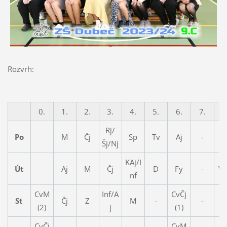
Rozvrh:
0.
1.
2.
3.
4.
5.
6.
7.
8
Rj/
Po
M
Čj
Sp
Tv
Aj
-
V
Šj/Nj
KAj/I
Út
Aj
M
Čj
D
Fy
-
V
nf
CvM
Inf/A
CvČj
St
Čj
Z
M
-
-
-
(2)
j
(1)
CvČj
CvM