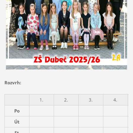
Rozvrh:
1.
2.
3.
4.
Po
Út
St