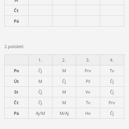
Čt
Pá
2.pololetí:
1.
2.
3.
4.
Po
Čj
M
Prv
Tv
Út
M
Čj
Pč
Čj
St
Čj
M
Vv
Čj
Čt
Čj
M
Tv
Prv
Pá
Aj/M
M/Aj
Hv
Čj