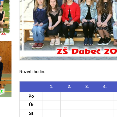
Rozvrh hodin:
1.
2.
3.
4.
Po
Út
St