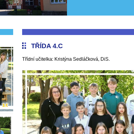
TŘÍDA 4.C
Třídní učitelka: Kristýna Sedláčková, DiS.