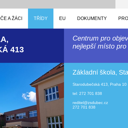
ČE A ŽÁCI
TŘÍDY
EU
DOKUMENTY
PRO
Centrum pro objev
A,
nejlepší místo pro 
Á 413
Základní škola, S
Starodubečská 413, Praha 10 
tel: 272 701 838
reditel@zsdubec.cz
272 701 838