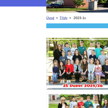
Úvod
>
Třídy
>
2023-1c