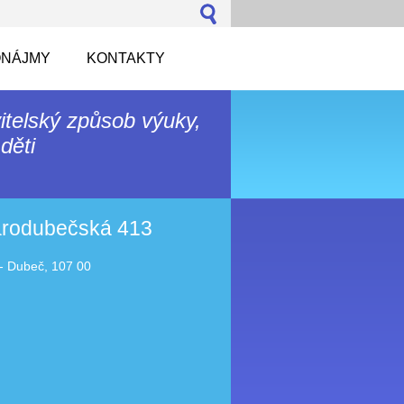
NÁJMY
KONTAKTY
itelský způsob výuky,
děti
tarodubečská 413
- Dubeč, 107 00