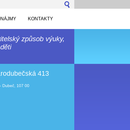
NÁJMY
KONTAKTY
itelský způsob výuky,
děti
tarodubečská 413
- Dubeč, 107 00