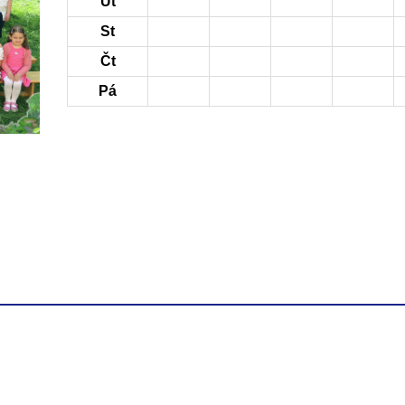
Út
St
Čt
Pá
Úvodní strá