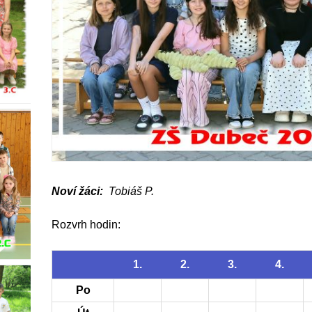
Noví žáci:
Tobiáš P.
Rozvrh hodin:
1.
2.
3.
4.
Po