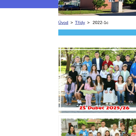
Úvod
>
Třídy
>
2022-1c