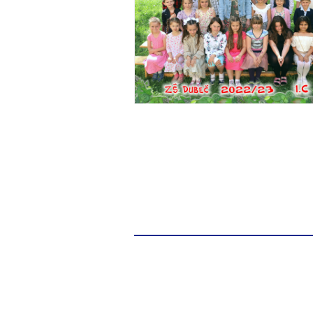
© 2013 Všechna práva vyhrazena.
Vytvořeno službou
Webnode