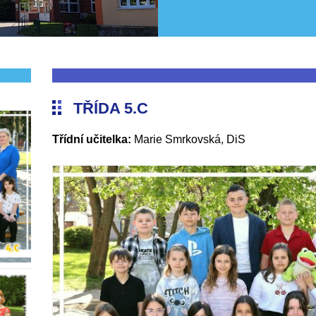
TŘÍDA 5.C
Třídní učitelka:
Marie Smrkovská, DiS