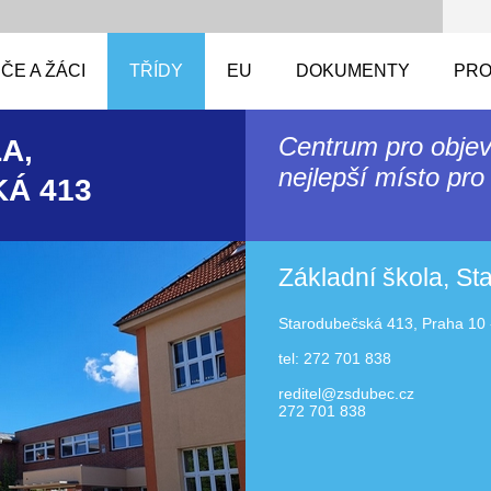
ČE A ŽÁCI
TŘÍDY
EU
DOKUMENTY
PRO
Centrum pro objev
A,
nejlepší místo pro 
Á 413
Základní škola, S
Starodubečská 413, Praha 10 
tel: 272 701 838
reditel@zsdubec.cz
272 701 838