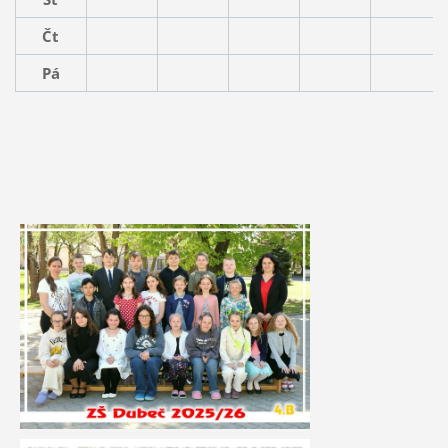
Čt
Pá