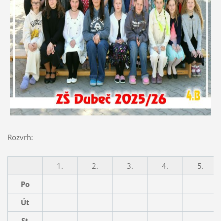
Rozvrh:
1.
2.
3.
4.
5.
Po
Út
St